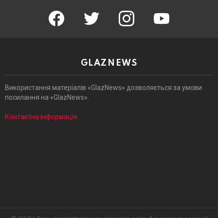
facebook
twitter
instagram
youtube
GLAZNEWS
Використання матеріалів «GlazNews» дозволяється за умови
посилання на «GlazNews».
Контактна інформація