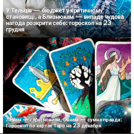
У Тельців — бюджет у критичному
становищі, а Близнюкам — випаде чудова
нагода розкрити себе: гороскоп на 23
грудня
Левам — гарні новини, Овнам — сумна правда:
Гороскоп по картах Таро на 23 декабря