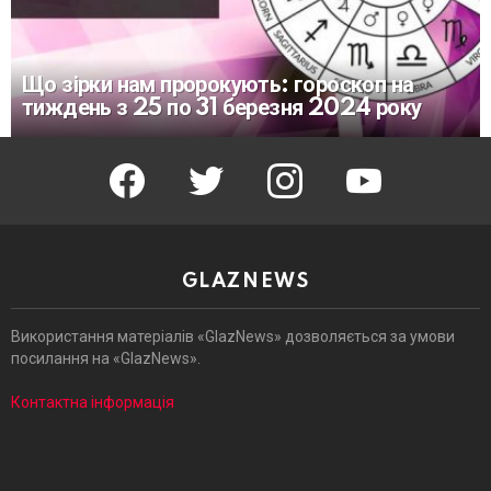
Що зірки нам пророкують: гороскоп на
тиждень з 25 по 31 березня 2024 року
facebook
twitter
instagram
youtube
GLAZNEWS
Використання матеріалів «GlazNews» дозволяється за умови
посилання на «GlazNews».
Контактна інформація