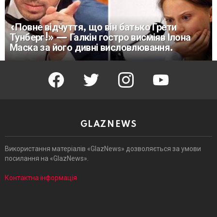
«Повне відчуття, що він батько Грети
Тунберг!» — Галкін гостро висміяв Ілона
Маска за його дивні висловлювання.
facebook
twitter
instagram
youtube
GLAZNEWS
Використання матеріалів «GlazNews» дозволяється за умови
посилання на «GlazNews».
Контактна інформація