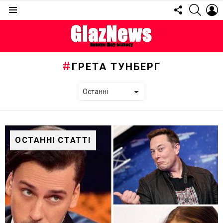
FOLLOW
SEARC
L
US
Menu
ГРЕТА ТУНБЕРГ
ОСТАННІ СТАТТІ