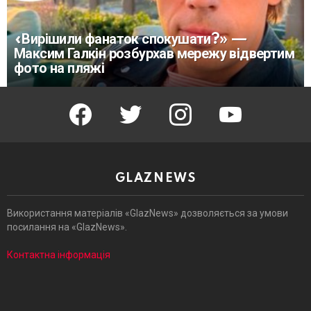
«Вирішили фанаток спокушати?» —
Максим Галкін розбурхав мережу відвертим
фото на пляжі
facebook
twitter
instagram
youtube
GLAZNEWS
Використання матеріалів «GlazNews» дозволяється за умови
посилання на «GlazNews».
Контактна інформація