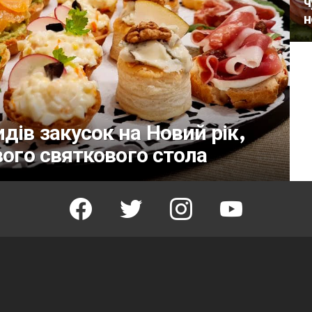
ч
н
дів закусок на Новий рік,
вого святкового стола
facebook
twitter
instagram
youtube