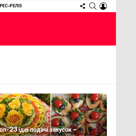
FOLLOW
SEARCH
LOGIN
РЕС-РЕЛІЗ
US
оп-23 ідеї подачі закусок –