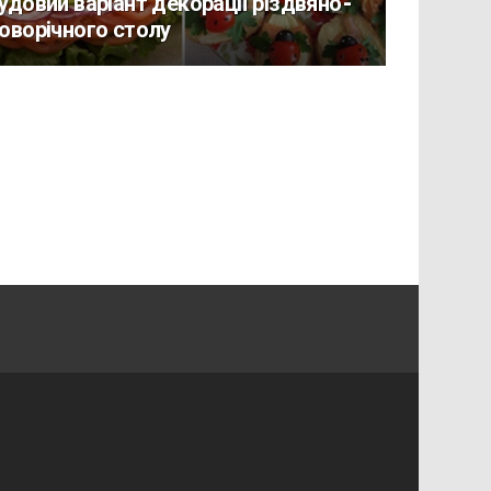
удовий варіант декорації різдвяно-
оворічного столу