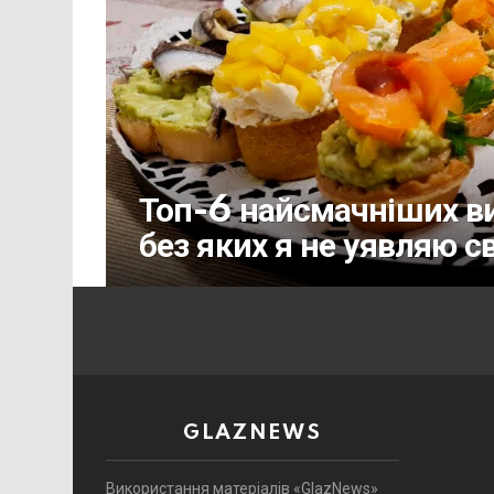
Топ-6 найсмачніших ви
без яких я не уявляю с
GLAZNEWS
Використання матеріалів «GlazNews»