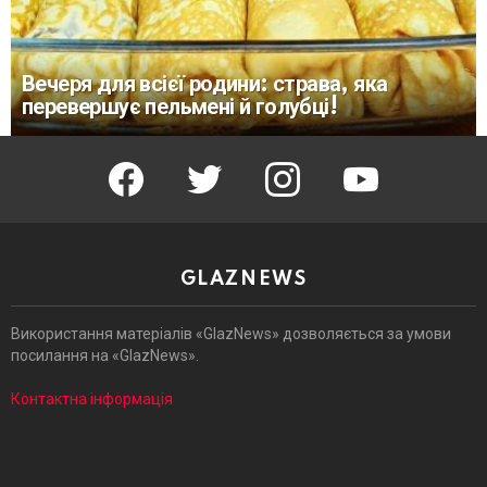
Вечеря для всієї родини: страва, яка
перевершує пельмені й голубці!
facebook
twitter
instagram
youtube
GLAZNEWS
Використання матеріалів «GlazNews» дозволяється за умови
посилання на «GlazNews».
Контактна інформація