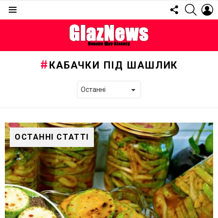
FOLLOW
SEARC
L
US
Menu
КАБАЧКИ ПІД ШАШЛИК
ОСТАННІ СТАТТІ