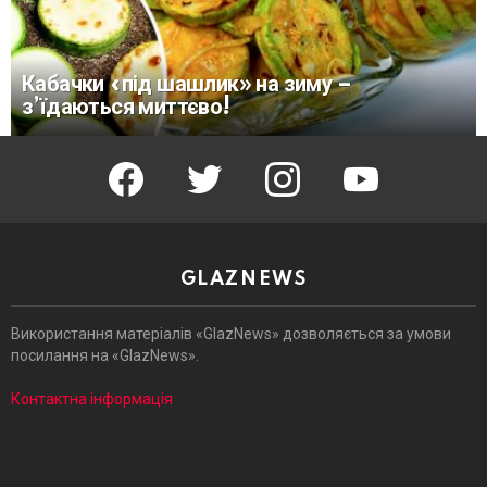
Кабачки «під шашлик» на зиму –
з’їдаються миттєво!
facebook
twitter
instagram
youtube
GLAZNEWS
Використання матеріалів «GlazNews» дозволяється за умови
посилання на «GlazNews».
Контактна інформація