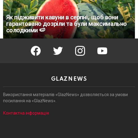
Як підживити кавуни в серпні, щоб вони
гарантовано дозріли та були максимально
солодкими 🍉
facebook
twitter
instagram
youtube
GLAZNEWS
Використання матеріалів «GlazNews» дозволяється за умови
посилання на «GlazNews».
Контактна інформація