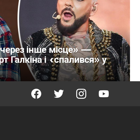
е через інше місце» —
рт Галкіна і «спалився» у
facebook
twitter
instagram
youtube