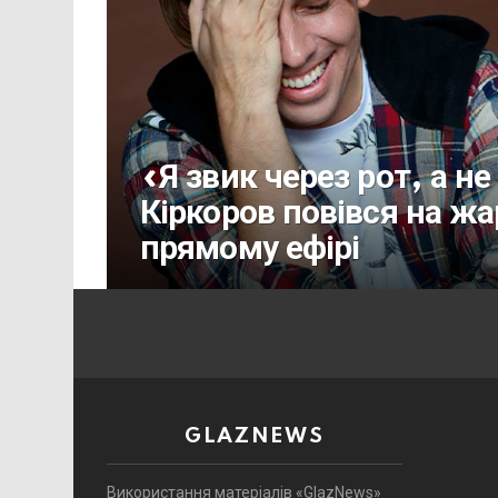
«Я звик через рот, а н
Кіркоров повівся на жа
прямому ефірі
GLAZNEWS
Використання матеріалів «GlazNews»