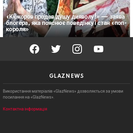
«Кіркоров продав душу дияволу!» — заява
блогера, яка пояснює поведінку і стан «поп-
короля»
facebook
twitter
instagram
youtube
GLAZNEWS
Використання матеріалів «GlazNews» дозволяється за умови
посилання на «GlazNews».
Контактна інформація