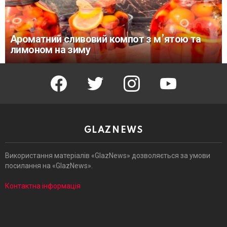
Ароматний сливовий компот з м’ятою та
лимоном на зиму
facebook
twitter
instagram
youtube
GLAZNEWS
Використання матеріалів «GlazNews» дозволяється за умови
посилання на «GlazNews».
Контактна інформація