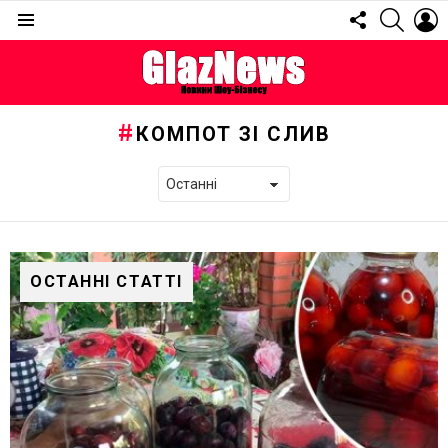
FOLLOW
SEARC
L
US
Menu
КОМПОТ ЗІ СЛИВ
ОСТАННІ СТАТТІ