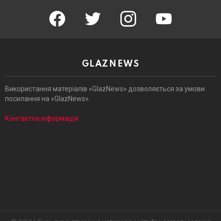
facebook
twitter
instagram
youtube
GLAZNEWS
Використання матеріалів «GlazNews» дозволяється за умови
посилання на «GlazNews».
Контактна інформація