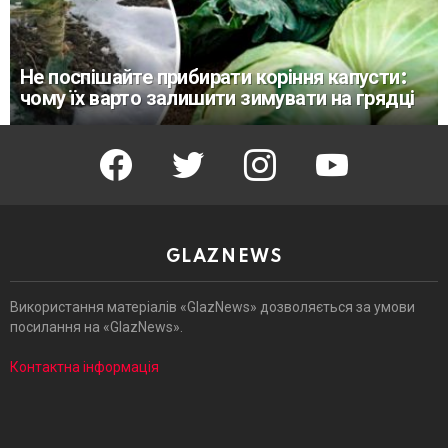
Не поспішайте прибирати коріння капусти:
чому їх варто залишити зимувати на грядці
facebook
twitter
instagram
youtube
GLAZNEWS
Використання матеріалів «GlazNews» дозволяється за умови
посилання на «GlazNews».
Контактна інформація