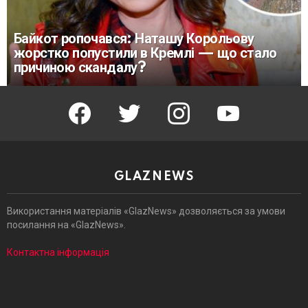
Байкот ропочався: Наташу Корольову
жорстко попустили в Кремлі — що стало
причиною скандалу?
facebook
twitter
instagram
youtube
GLAZNEWS
Використання матеріалів «GlazNews» дозволяється за умови
посилання на «GlazNews».
Контактна інформація