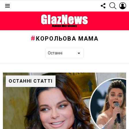
FOLLOW
SEARC
L
US
Menu
КОРОЛЬОВА МАМА
ОСТАННІ СТАТТІ