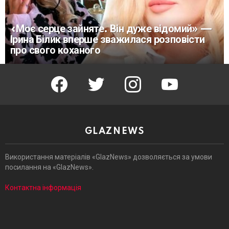
«Моє серце зайняте. Він дуже відомий» —
Ірина Білик вперше зважилася розповісти
про свого коханого
facebook
twitter
instagram
youtube
GLAZNEWS
Використання матеріалів «GlazNews» дозволяється за умови
посилання на «GlazNews».
Контактна інформація