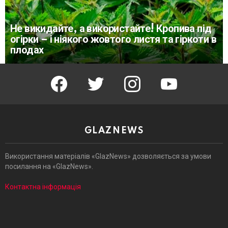
Не викидайте, а використайте! Кропива під
огірки – і ніякого жовтого листя та гіркоти в
плодах
facebook
twitter
instagram
youtube
GLAZNEWS
Використання матеріалів «GlazNews» дозволяється за умови
посилання на «GlazNews».
Контактна інформація