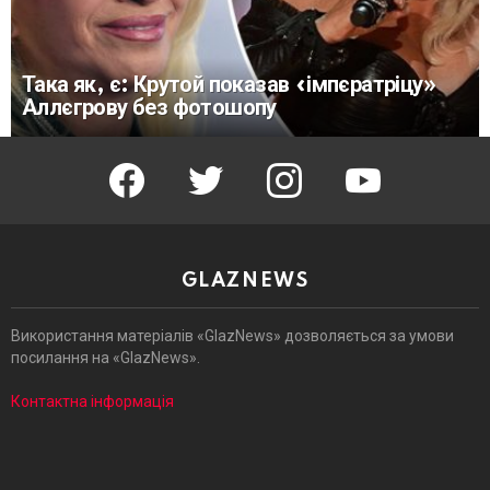
Така як, є: Крутой показав «імпєратріцу»
Аллєгрову без фотошопу
facebook
twitter
instagram
youtube
GLAZNEWS
Використання матеріалів «GlazNews» дозволяється за умови
посилання на «GlazNews».
Контактна інформація