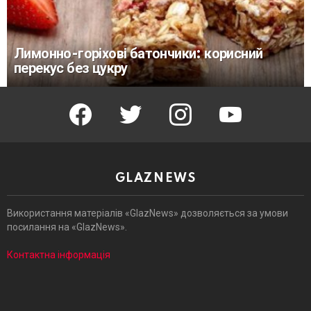
Лимонно-горіхові батончики: корисний
перекус без цукру
facebook
twitter
instagram
youtube
GLAZNEWS
Використання матеріалів «GlazNews» дозволяється за умови
посилання на «GlazNews».
Контактна інформація