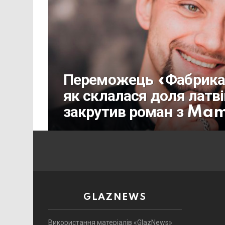
Переможець «Фабрика 
як склалася доля латві
закрутив роман з Ma
GLAZNEWS
Використання матеріалів «GlazNews»