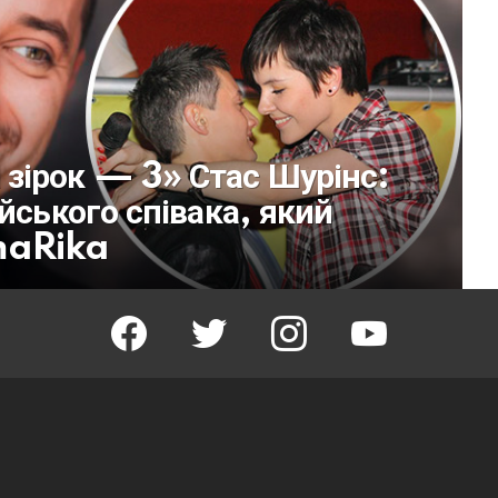
зірок — 3» Стас Шурінс:
йського співака, який
maRika
facebook
twitter
instagram
youtube