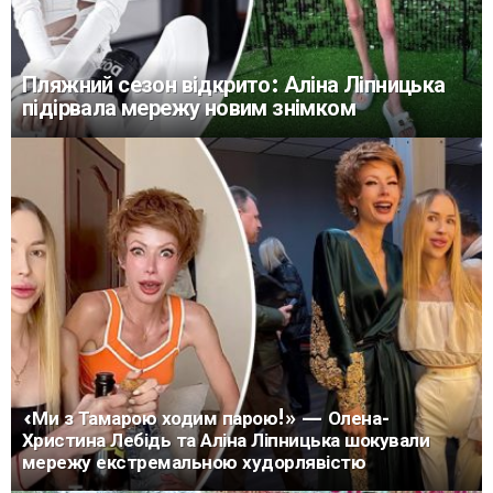
Пляжний сезон відкрито: Аліна Ліпницька
підірвала мережу новим знімком
«Ми з Тамарою ходим парою!» — Олена-
Христина Лебідь та Аліна Ліпницька шокували
мережу екстремальною худорлявістю