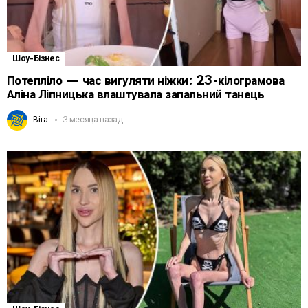
Шоу-Бізнес
Потепліло — час вигуляти ніжки: 23-кілограмова
Аліна Ліпницька влаштувала запальний танець
Віта
3 месяца назад