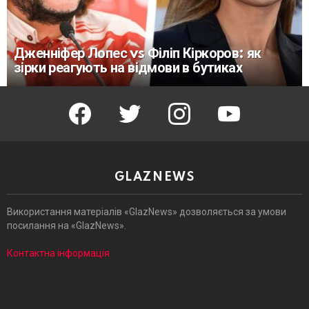
Дженніфер Лопес vs Філіп Кіркоров: як
зірки реагують на відмови в бутиках
facebook
twitter
instagram
youtube
GLAZNEWS
Використання матеріалів «GlazNews» дозволяється за умови
посилання на «GlazNews».
Контактна інформація