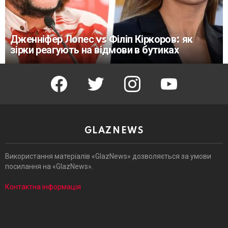
Дженніфер Лопес vs Філіп Кіркоров: як
зірки реагують на відмови в бутиках
facebook
twitter
instagram
youtube
GLAZNEWS
Використання матеріалів «GlazNews» дозволяється за умови
посилання на «GlazNews».
Контактна інформація