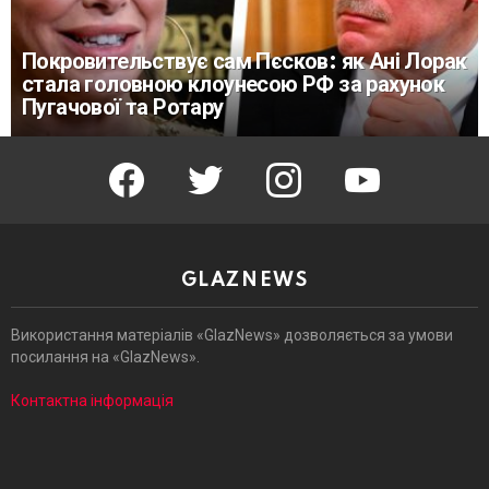
Покровительствує сам Пєсков: як Ані Лорак
стала головною клоунесою РФ за рахунок
Пугачової та Ротару
facebook
twitter
instagram
youtube
GLAZNEWS
Використання матеріалів «GlazNews» дозволяється за умови
посилання на «GlazNews».
Контактна інформація