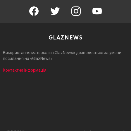
facebook
twitter
instagram
youtube
GLAZNEWS
Використання матеріалів «GlazNews» дозволяється за умови
посилання на «GlazNews».
Контактна інформація