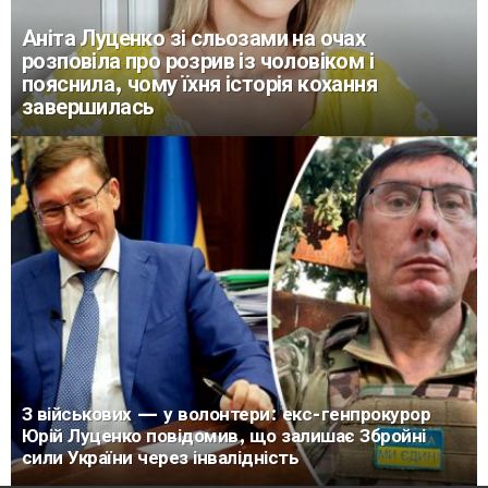
Аніта Луценко зі сльозами на очах
розповіла про розрив із чоловіком і
пояснила, чому їхня історія кохання
завершилась
З військових — у волонтери: екс-генпрокурор
Юрій Луценко повідомив, що залишає Збройні
сили України через інвалідність