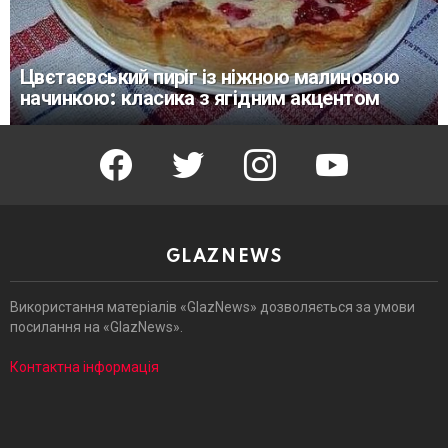
Цвєтаєвський пиріг із ніжною малиновою
начинкою: класика з ягідним акцентом
facebook
twitter
instagram
youtube
GLAZNEWS
Використання матеріалів «GlazNews» дозволяється за умови
посилання на «GlazNews».
Контактна інформація