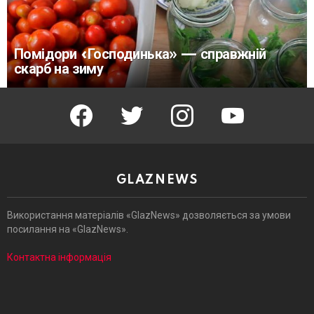
Помідори «Господинька» — справжній
скарб на зиму
facebook
twitter
instagram
youtube
GLAZNEWS
Використання матеріалів «GlazNews» дозволяється за умови
посилання на «GlazNews».
Контактна інформація