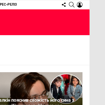
FOLLOW
SEARCH
LOGIN
РЕС-РЕЛІЗ
US
алкін пояснив схожість його сина з