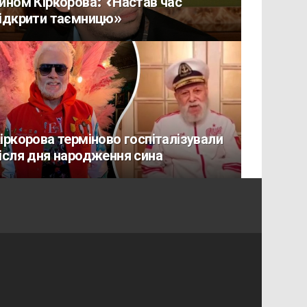
ином Кіркорова: «Настав час
ідкрити таємницю»
іркорова терміново госпіталізували
ісля дня народження сина