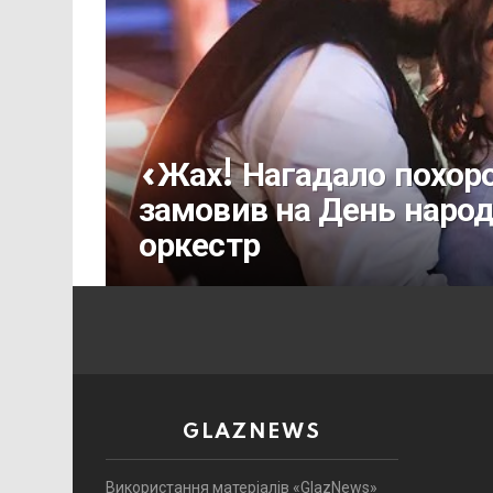
«Жах! Нагадало похор
замовив на День наро
оркестр
GLAZNEWS
Використання матеріалів «GlazNews»