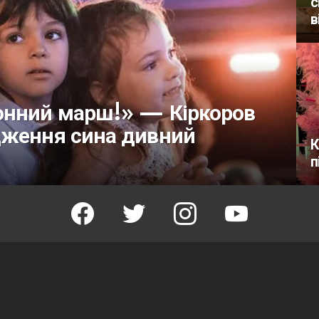
с
в
онний марш!» — Кіркоров
дження сина дивний
К
п
facebook
twitter
instagram
youtube