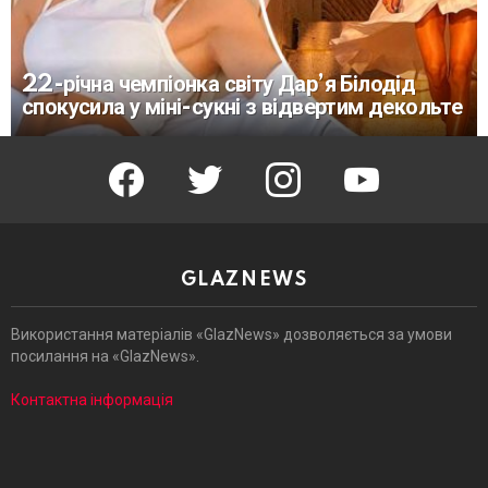
22-річна чемпіонка світу Дар’я Білодід
спокусила у міні-сукні з відвертим декольте
facebook
twitter
instagram
youtube
GLAZNEWS
Використання матеріалів «GlazNews» дозволяється за умови
посилання на «GlazNews».
Контактна інформація