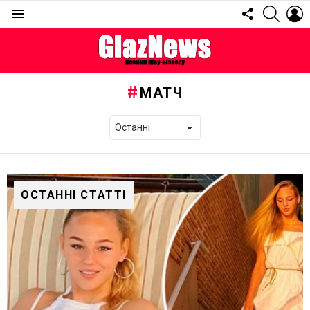
FOLLOW
SEARC
L
US
Menu
МАТЧ
ОСТАННІ СТАТТІ