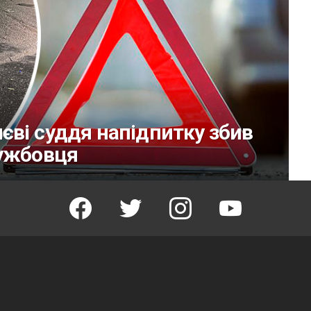
ві суддя напідпитку збив
лужбовця
facebook
twitter
instagram
youtube