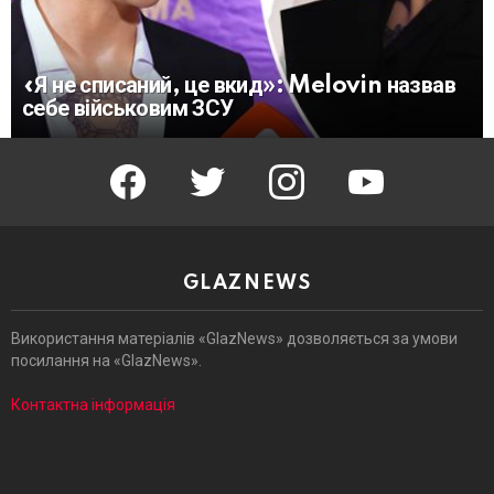
«Я не списаний, це вкид»: Melovin назвав
себе військовим ЗСУ
facebook
twitter
instagram
youtube
GLAZNEWS
Використання матеріалів «GlazNews» дозволяється за умови
посилання на «GlazNews».
Контактна інформація