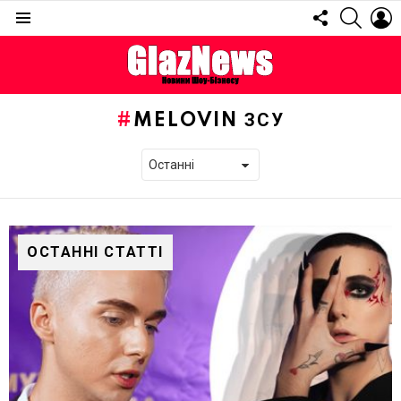
FOLLOW
SEARC
L
US
Menu
MELOVIN ЗСУ
ОСТАННІ СТАТТІ