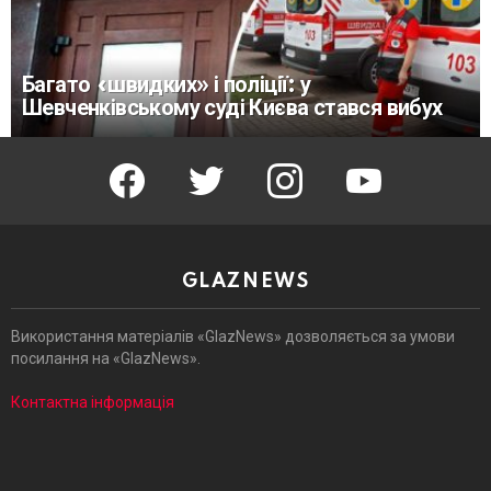
Багато «швидких» і поліції: у
Шевченківському суді Києва стався вибух
facebook
twitter
instagram
youtube
GLAZNEWS
Використання матеріалів «GlazNews» дозволяється за умови
посилання на «GlazNews».
Контактна інформація