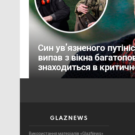
Син ув’язненого путін
випав з вікна багатопо
знаходиться в критичн
GLAZNEWS
Використання матеріалів «GlazNews»