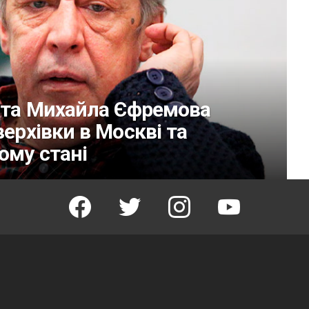
іста Михайла Єфремова
верхівки в Москві та
ому стані
facebook
twitter
instagram
youtube