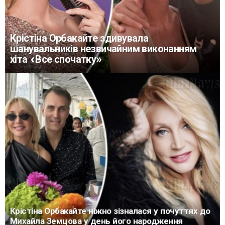
Крістіна Орбакайте здивувала
шанувальників незвичайним виконанням
хіта «Все спочатку»
Крістіна Орбакайте ніжно зізналася у почуттях до
Михайла Земцова у день його народження