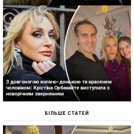
З довгоногою копією-донькою та красенем
чоловіком: Крістіна Орбакайте виступила з
новорічним зверненням
БІЛЬШЕ СТАТЕЙ