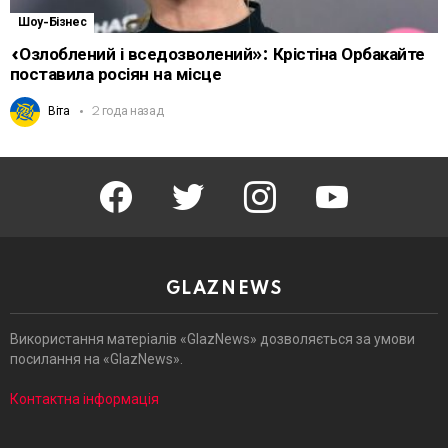
Шоу-Бізнес
«Озлоблений і вседозволений»: Крістіна Орбакайте
поставила росіян на місце
Віта
2 года назад
facebook
twitter
instagram
youtube
GLAZNEWS
Використання матеріалів «GlazNews» дозволяється за умови
посилання на «GlazNews».
Контактна інформація