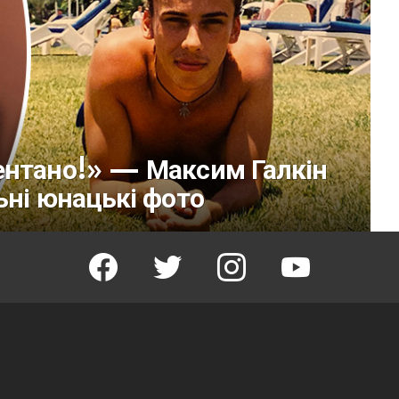
ентано!» — Максим Галкін
ьні юнацькі фото
facebook
twitter
instagram
youtube