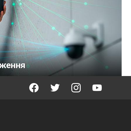
еження
facebook
twitter
instagram
youtube