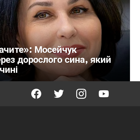
бачите»: Мосейчук
ерез дорослого сина, який
чині
facebook
twitter
instagram
youtube