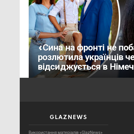
«Сина на фронті не по
розлютила українців ч
відсиджується в Німеч
GLAZNEWS
Використання матеріалів «GlazNews»