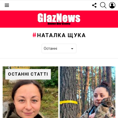
FOLLOW
SEARC
L
US
Menu
НАТАЛКА ЩУКА
ОСТАННІ СТАТТІ