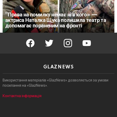
“Права на помилку немає ні в кого» —
актриса Наталка Щука полишила театр та
допомагає пораненим на фронті
facebook
twitter
instagram
youtube
GLAZNEWS
Використання матеріалів «GlazNews» дозволяється за умови
посилання на «GlazNews».
Контактна інформація