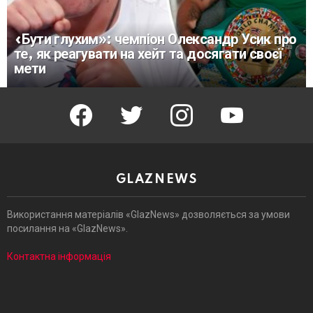
«Бути глухим»: чемпіон Олександр Усик про
те, як реагувати на хейт та досягати своєї
мети
facebook
twitter
instagram
youtube
GLAZNEWS
Використання матеріалів «GlazNews» дозволяється за умови
посилання на «GlazNews».
Контактна інформація