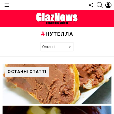
FOLLOW
SEARC
L
US
Menu
НУТЕЛЛА
ОСТАННІ СТАТТІ