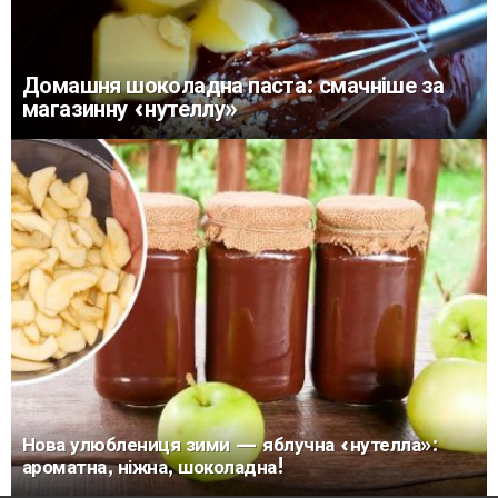
Домашня шоколадна паста: смачніше за
магазинну «нутеллу»
Нова улюблениця зими — яблучна «нутелла»:
ароматна, ніжна, шоколадна!