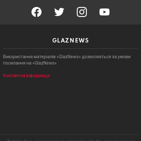
facebook
twitter
instagram
youtube
GLAZNEWS
Використання матеріалів «GlazNews» дозволяється за умови
посилання на «GlazNews».
Контактна інформація