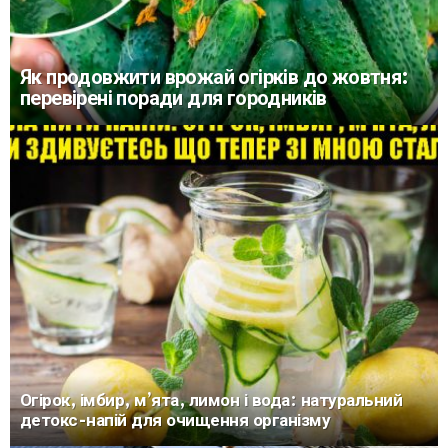
Як продовжити врожай огірків до жовтня:
перевірені поради для городників
Огірок, імбир, м’ята, лимон і вода: натуральний
детокс-напій для очищення організму