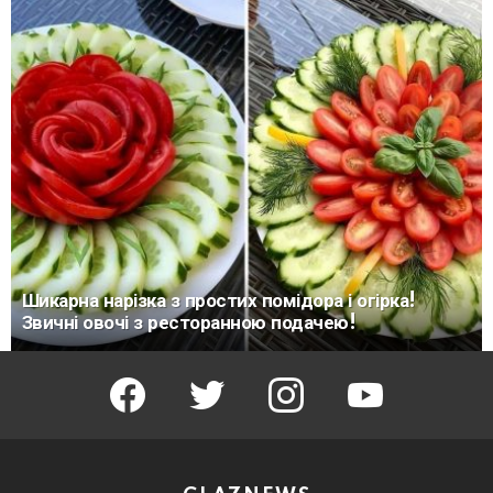
Шикарна нарізка з простих помідора і огірка!
Звичні овочі з ресторанною подачею!
facebook
twitter
instagram
youtube