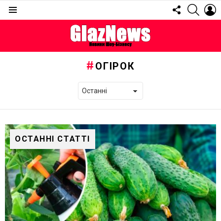
FOLLOW
SEARC
L
US
Menu
ОГІРОК
ОСТАННІ СТАТТІ