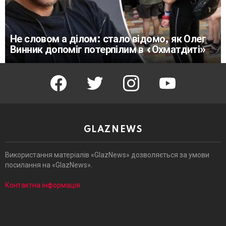
Не словом а ділом: стало відомо, як Олег
Винник допоміг потерпілим в «Охматдиті»
facebook
twitter
instagram
youtube
GLAZNEWS
Використання матеріалів «GlazNews» дозволяється за умови
посилання на «GlazNews».
Контактна інформація