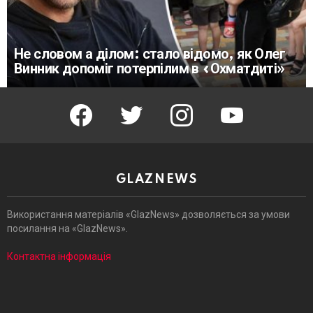
Не словом а ділом: стало відомо, як Олег
Винник допоміг потерпілим в «Охматдиті»
facebook
twitter
instagram
youtube
GLAZNEWS
Використання матеріалів «GlazNews» дозволяється за умови
посилання на «GlazNews».
Контактна інформація