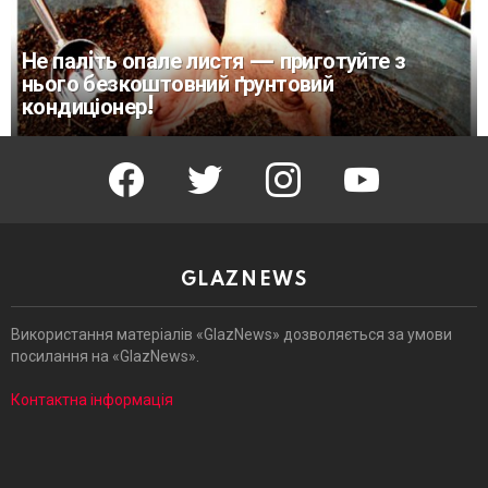
Не палiть опале листя — приготуйте з
нього безкоштовний ґрунтовий
кондиціонер!
facebook
twitter
instagram
youtube
GLAZNEWS
Використання матеріалів «GlazNews» дозволяється за умови
посилання на «GlazNews».
Контактна інформація