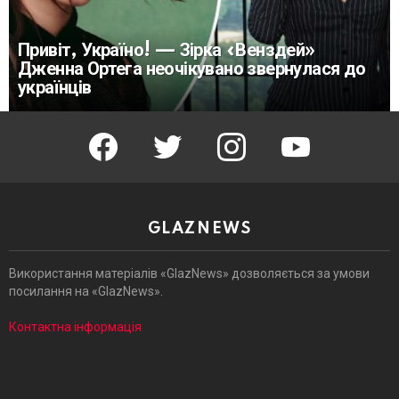
Привіт, Україно! — Зірка «Венздей»
Дженна Ортега неочікувано звернулася до
українців
facebook
twitter
instagram
youtube
GLAZNEWS
Використання матеріалів «GlazNews» дозволяється за умови
посилання на «GlazNews».
Контактна інформація