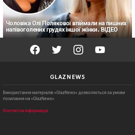
Чоловіка Олі Полякової впіймали на пишних
напівоголених грудях іншої жінки. ВІДЕО
facebook
twitter
instagram
youtube
GLAZNEWS
Використання матеріалів «GlazNews» дозволяється за умови
посилання на «GlazNews».
Контактна інформація