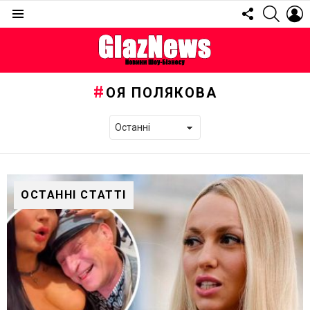
FOLLOW
SEARC
L
US
Menu
ОЯ ПОЛЯКОВА
ОСТАННІ СТАТТІ