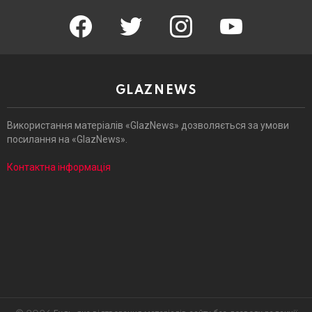
facebook
twitter
instagram
youtube
GLAZNEWS
Використання матеріалів «GlazNews» дозволяється за умови
посилання на «GlazNews».
Контактна інформація