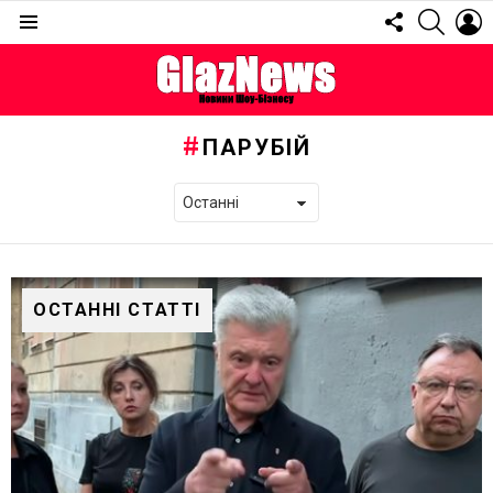
FOLLOW
SEARC
L
US
Menu
ПАРУБІЙ
ОСТАННІ СТАТТІ