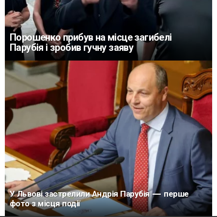
Порошенко прибув на місце загибелі
Парубія і зробив гучну заяву
У Львові застрелили Андрія Парубія — перше
фото з місця події