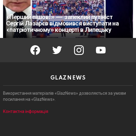
«Перший пішов!» — запеклий путініст
Сергій Лазарєв відмовився виступати на
«патріотичному» концерті в Липецьку
facebook
twitter
instagram
youtube
GLAZNEWS
Використання матеріалів «GlazNews» дозволяється за умови
посилання на «GlazNews».
Контактна інформація