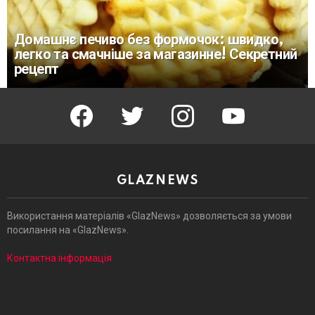
Домашнє печиво без формочок: швидко,
легко та смачніше за магазинне! Секретний
рецепт
facebook
twitter
instagram
youtube
GLAZNEWS
Використання матеріалів «GlazNews» дозволяється за умови
посилання на «GlazNews».
Контактна інформація