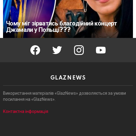
Чому міг зірватись благодійний концерт
Джамали у Польщі???
facebook
twitter
instagram
youtube
GLAZNEWS
Використання матеріалів «GlazNews» дозволяється за умови
посилання на «GlazNews».
Контактна інформація