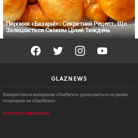
Пиріжки «Базарні»: Секретний Рецепт, Що
Залишається Свіжим Цілий Тиждень
facebook
twitter
instagram
youtube
GLAZNEWS
Використання матеріалів «GlazNews» дозволяється за умови
посилання на «GlazNews».
Контактна інформація